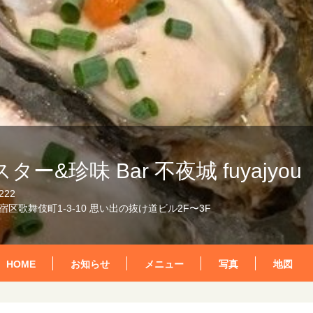
ター&珍味 Bar 不夜城 fuyajyou
222
区歌舞伎町1-3-10 思い出の抜け道ビル2F〜3F
HOME
お知らせ
メニュー
写真
地図