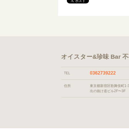
オイスター&珍味 Bar 
0362739222
TEL
住所
東京都新宿区歌舞伎町1-3-
出の抜け道ビル2F〜3F