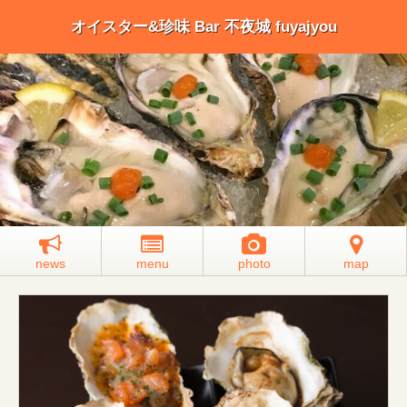
オイスター&珍味 Bar 不夜城 fuyajyou
news
menu
photo
map