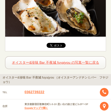
オイスター&珍味 Bar 不夜城 fuyajyou の写真一覧に戻る
オイスター&珍味 Bar 不夜城 fuyajyou （オイスターアンドチンミバー フヤジ
ョウ）
0362739222
TEL
東京都新宿区歌舞伎町1-3-10 思い出の抜け道ビル2F〜3F
住所
Googleマップで開く