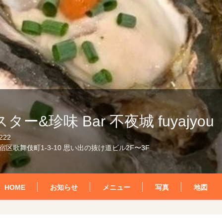
ター&珍味 Bar 不夜城 fuyajyou
222
区歌舞伎町1-3-10 思い出の抜け道ビル2F〜3F
HOME
お知らせ
メニュー
写真
地図