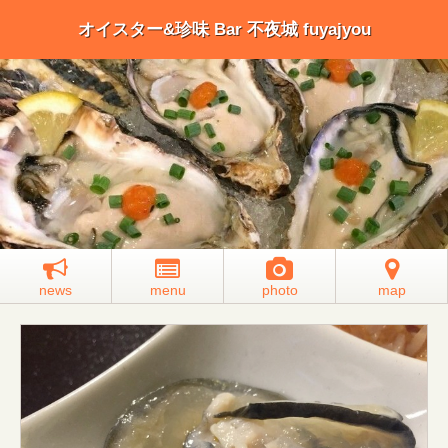
オイスター&珍味 Bar 不夜城 fuyajyou
news
menu
photo
map