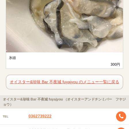
氷頭
300円
オイスター&珍味 Bar 不夜城 fuyajyou のメニュー一覧に戻る
オイスター&珍味 Bar 不夜城 fuyajyou （オイスターアンドチンミバー フヤジ
ョウ）
0362739222
TEL